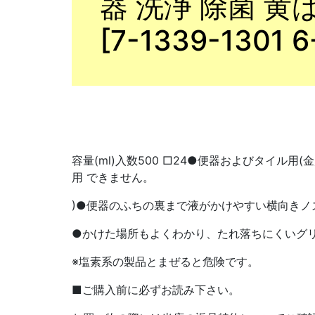
器 洗浄 除菌 黄
[7-1339-1301 6
容量(ml)入数500 □24●便器およびタイル用
用 できません。
)●便器のふちの裏まで液がかけやすい横向きノ
●かけた場所もよくわかり、たれ落ちにくいグリ
※塩素系の製品とまぜると危険です。
■ご購入前に必ずお読み下さい。