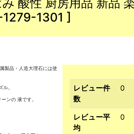
ばみ 酸性 厨房用品 新品 
-1279-1301 ]
(金属製品・人造大理石には使
レビュー件
0
ズル。
数
ーンの 液です。
レビュー平
0
均