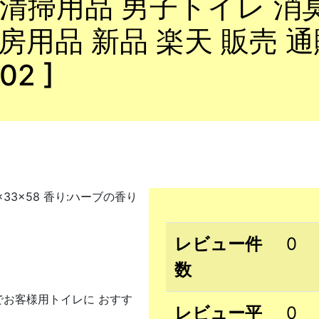
 清掃用品 男子トイレ 消
用品 新品 楽天 販売 通販】
02 ]
×33×58 香り:ハーブの香り
レビュー件
0
数
お客様用トイレに おすす
レビュー平
0