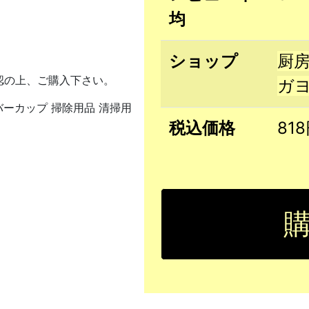
均
。
ショップ
厨
認の上、ご購入下さい。
ガ
バーカップ 掃除用品 清掃用
税込価格
81