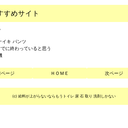
すすめサイト
。
ナイキ パンツ
すでに終わっていると思う
機
前ページ
ＨＯＭＥ
次ページ
(c) 給料が上がらないならもうトイレ 尿 石 取り 洗剤しかない