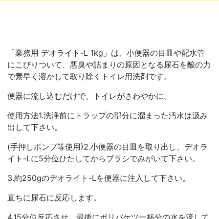
「業務用 デオライト-L 1kg」は、小便器の目皿や配水管
にこびりついて、悪臭や詰まりの原因となる尿石を酸の力
で素早く溶かして取り除くトイレ用洗剤です。
便器に流し込むだけで、トイレがさわやかに。
使用方法1.洗浄前にトラップの部分に溜まった汚水は汲み
出して下さい。
(手押しポンプ等使用)2.小便器の目皿を取り出し、デオラ
イト-Lに5分位ひたしてからブラシでみがいて下さい。
3.約250gのデオライト-Lを便器に注入して下さい。
直ちに尿石に反応します。
4.15分位反応させ、最後にポリバケツ一杯分の水を流して